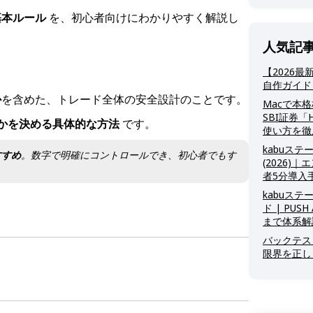
基本ルール
を、初心者向けにわかりやすく解説し
人気記
【2026
自作ガイド |
か
を含めた、トレード全体の安全設計のことです。
Macで本
SBI証券「H
かを決める具体的な方法
です。
使い方を徹
kabuステ
すすめ
。数字で明確にコントロールでき、初心者でもす
(2026)
者5分導入
kabuステ
ド | PU
まで体系解
バックテス
限界を正し