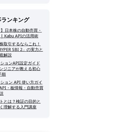
事ランキング
最新】日本株の自動売買・
 Kabu APIの活用術
格株取引するならこれ！
YPER SBI 2」の実力と
底解説
ーションAPI設定ガイド
｜エンジニアが教える初心
手順
ーション API 使い方ガイ
SH API・板情報・自動売買
説
トとは？検証の目的と
く理解する入門講座