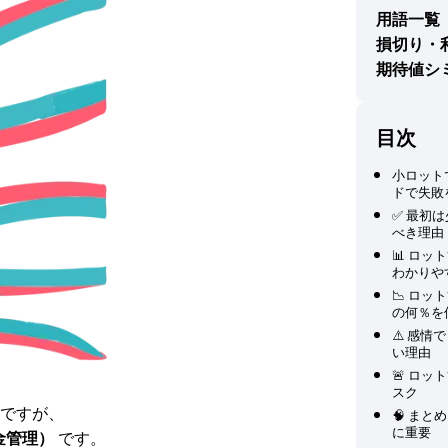
用語一覧
損切り・
期待値シ
目次
小ロット
ドで失敗
✅ 最初
べき理由
📊 ロ
わかりや
📉 ロ
の何％を
⚠️ 感
い理由
🚨 ロ
スク
ですが、
🧠 ま
に重要
金管理）
です。