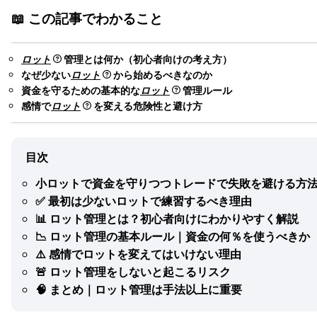
📖
この記事でわかること
ロット
管理とは何か（初心者向けの考え方）
なぜ少ない
ロット
から始めるべきなのか
資金を守るための基本的な
ロット
管理ルール
感情で
ロット
を変える危険性と避け方
目次
小ロットで資金を守りつつトレードで失敗を避ける方
✅ 最初は少ないロットで練習するべき理由
📊 ロット管理とは？初心者向けにわかりやすく解説
📉 ロット管理の基本ルール｜資金の何％を使うべきか
⚠️ 感情でロットを変えてはいけない理由
🚨 ロット管理をしないと起こるリスク
🧠 まとめ｜ロット管理は手法以上に重要