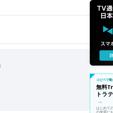
法
コピペで動
無料Tr
トラ
→
はじめての自
の学習に